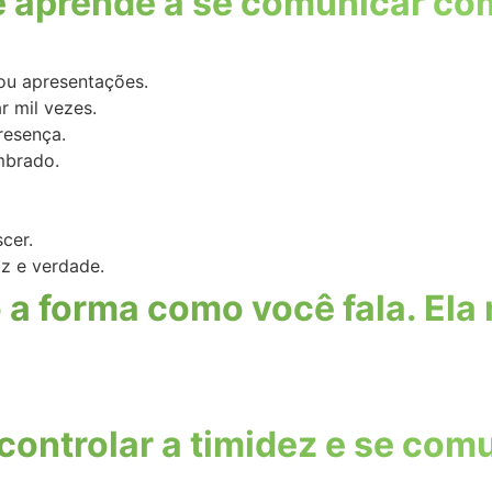
 aprende a se comunicar co
ou apresentações.
r mil vezes.
resença.
embrado.
cer.
z e verdade.
a forma como você fala. El
controlar a timidez e se com