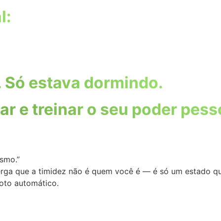
l:
 Só estava dormindo.
ar e treinar o seu poder pess
smo.”
ga que a timidez não é quem você é — é só um estado que 
loto automático.