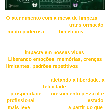
O atendimento com a mesa de limpeza
de
casas e empresas traz uma
transformação
muito poderosa
, trará
benefícios
notáveis
para os animais, locais, casas, empresas e
para tudo o que está a nossa volta e que
impacta em nossas vidas
.
Liberando emoções, memórias, crenças
limitantes, padrões repetitivos
e situações
que comprometem a energia da casa e
empresa que acaba
afetando a liberdade, a
felicidade
,
a
prosperidade
e o
crescimento pessoal e
profissional
, além de entrar em um
estado
mais leve
para criar a vida
a partir do que