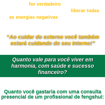
for verdadeiro
, pois a
sessão será fundamental para
liberar todas
as energias negativas
e desquailificadas
que afetam as pessoas.
“Ao cuidar do externo você também
estará cuidando do seu interno!”
Quanto vale para você viver em
harmonia, com saúde e sucesso
financeiro?
Quanto você gastaria com uma consulta
presencial de um profissional de fengshui: