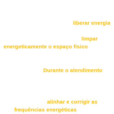
proprietários ao mesmo tempo que limpa a
casa, em empresas poderá abrir as vendas,
aumentar o fluxo financeiro,
liberar energia
de antigos funcionários, abrir a
prosperidade dos donos e
limpar
energeticamente o espaço físico
e etérico
da empresa, que muitas vezes se
contamina com a energia dos
funcionários.
Durante o atendimento
trabalharemos com os anjos da criação e
suas ferramentas e com o ancoramento
dos 7 Arcanjos. Os anjos da criação
sempre irão
alinhar e
corrigir as
frequências energéticas
de forma