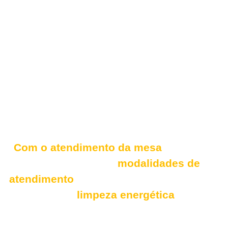
Com o atendimento da mesa
é possível
conduzir algumas
modalidades de
atendimento
para compra, venda, aluguel,
inventário e
limpeza energética
no que
tange as casas em geral, você vai poder
tratar as plantas, os animais e os