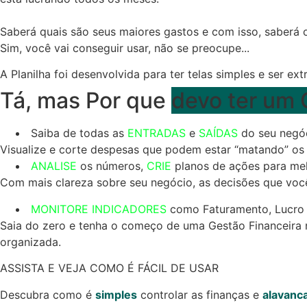
Saberá quais são seus maiores gastos e com isso, saberá 
Sim, você vai conseguir usar, não se preocupe...
A Planilha foi desenvolvida para ter telas simples e ser ex
Tá, mas Por que
devo ter um 
Saiba de todas as
ENTRADAS
e
SAÍDAS
do seu negóc
Visualize e corte despesas que podem estar “matando” os 
ANALISE
os números,
CRIE
planos de ações para me
Com mais clareza sobre seu negócio, as decisões que voc
MONITORE INDICADORES
como Faturamento, Lucro 
Saia do zero e tenha o começo de uma Gestão Financeira
organizada.
ASSISTA E VEJA COMO É FÁCIL DE USAR
Descubra como é
simples
controlar as finanças e
alavanc