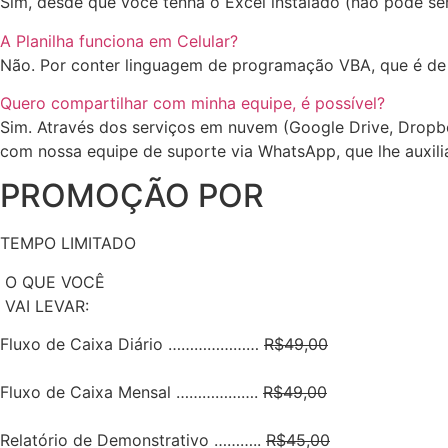
Sim, desde que você tenha o Excel instalado (não pode ser
A Planilha funciona em Celular?
Não. Por conter linguagem de programação VBA, que é de 
Quero compartilhar com minha equipe, é possível?
Sim. Através dos serviços em nuvem (Google Drive, Dropbo
com nossa equipe de suporte via WhatsApp, que lhe auxili
PROMOÇÃO POR
TEMPO LIMITADO
O QUE VOCÊ
VAI LEVAR:
Fluxo de Caixa Diário …………………
R$49,00
Fluxo de Caixa Mensal ……………….
R$49,00
Relatório de Demonstrativo ………..
R$45,00