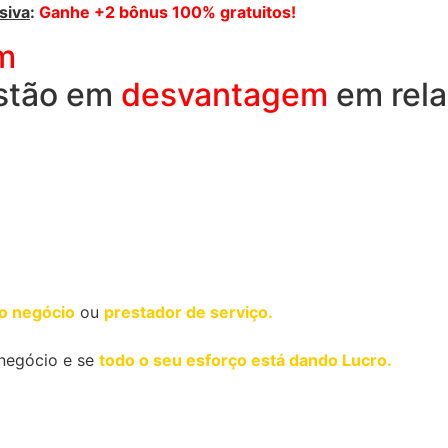
siva
:
Ganhe +2 bônus 100% gratuitos!
m
stão em
desvantagem
em rela
o negócio
ou
prestador de serviço.
 negócio e se
todo o seu esforço está dando Lucro.