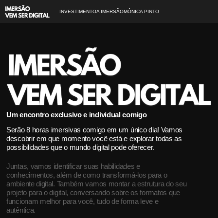
INVESTIMENTO
A IMERSÃO
MÔNICA PINTO
Um encontro exclusivo e individual comigo
Serão 8 horas imersivas comigo em um único dia! Vamos
descobrir em que momento você está e explorar todas as
possibilidades que o mundo digital pode oferecer.
Juntas, vamos identificar suas habilidades e
conhecimentos, além de como transformá-los para o
ambiente digital. Também vamos montar a estrutura do seu
projeto para o digital, conversando sobre os formatos que
funcionam melhor para você, tudo de forma leve e
autêntica.