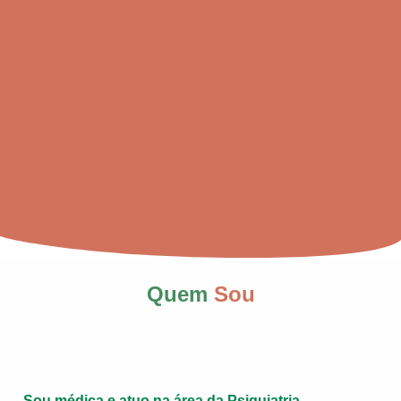
Quem
Sou
Sou médica e atuo na área da Psiquiatria
.