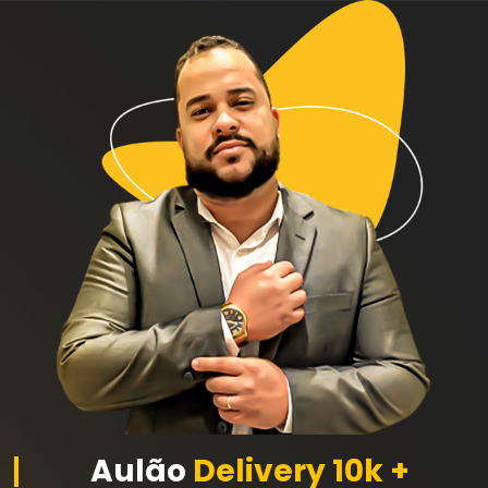
Aulão
Delivery 10k +