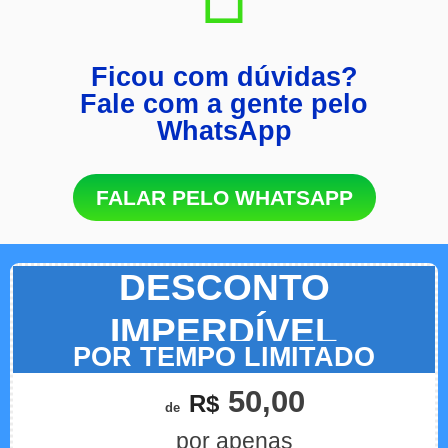
Ficou com dúvidas?
Fale com a gente pelo
WhatsApp
FALAR PELO WHATSAPP
DESCONTO
IMPERDÍVEL
POR TEMPO LIMITADO
50,00
R$
de
por apenas