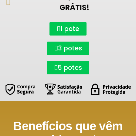
GRÁTIS!
1 pote
3 potes
5 potes
Benefícios que vêm