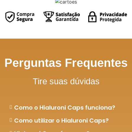
Perguntas Frequentes
Tire suas dúvidas
Como o Hialuroni Caps funciona?
Como utilizar o Hialuroni Caps?