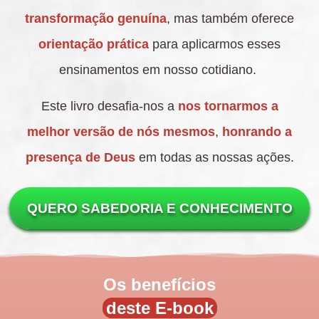
transformação genuína
, mas também oferece
orientação prática
para aplicarmos esses
ensinamentos em nosso cotidiano.
Este livro desafia-nos a
nos tornarmos a
melhor versão de nós mesmos
,
honrando a
presença de Deus
em todas as nossas ações.
QUERO SABEDORIA E CONHECIMENTO
Os benefícios
deste E-book